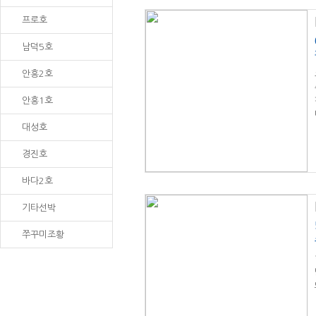
프로호
남덕5호
안흥2호
안흥1호
대성호
경진호
바다2호
기타선박
쭈꾸미조황