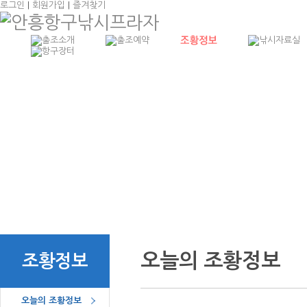
로그인
|
회원가입
|
즐겨찾기
항구낚시소개
예
출조선박소개
예
출조안내
예
오시는 길
오늘의 조황정보
조황정보
오늘의 조황정보