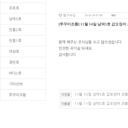
프로호
항구피싱
25-11-14 17:54
943
남덕5호
[쭈꾸미조황] 11월 14일 남덕5호 갑오징어
안흥2호
안흥1호
함께 해주신 조사님들 수고 많으셨습니다.
안전한 귀가길 되세요.
대성호
감사합니다.
경진호
바다2호
기타선박
11월 15일 남덕5호 갑오징어 조황
쭈꾸미조황
이전글
11월 11일 남덕5호 갑오징어 조황
다음글