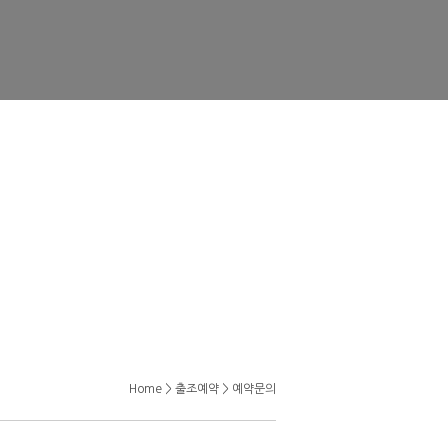
한국기상정보
공지사항
주문합니다
일본기상정보
자주하는 질문
미국기상정보
질문과답변
조황후기
자유게시판
Home > 출조예약 > 예약문의