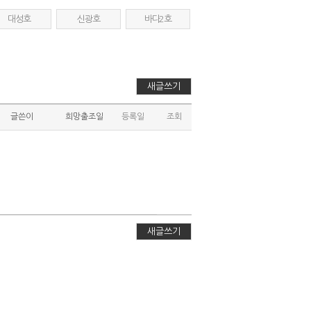
대성호
신광호
바다2호
새글쓰기
글쓴이
희망출조일
등록일
조회
새글쓰기