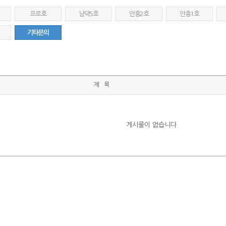
프로호
남덕5호
안흥2호
안흥1호
2
기타문의
제 목
게시물이 없습니다.