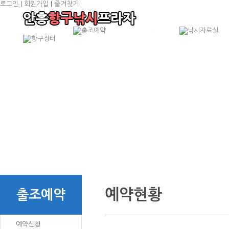
로그인
|
회원가입
|
즐겨찾기
항구낚시소개
예
출조선박소개
예
출조안내
예
오시는 길
예약현황
출조예약
예약신청