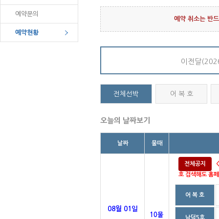
예약문의
예약 취소는 반드
예약현황
이전달(2026
전체선박
어 복 호
오늘의 날짜보기
날짜
물때
전체공지
호 검색해도 홈페
어 복 호
08월 01일
10물
남덕5호