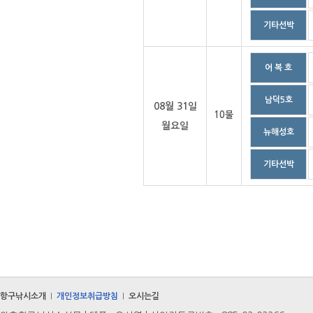
기타선박
어 복 호
남덕5호
08월 31일
10물
월요일
뉴해성호
기타선박
항구낚시소개
개인정보취급방침
오시는길
|
|