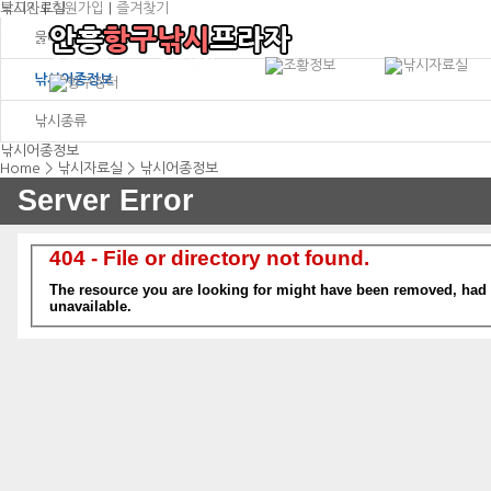
로그인
낚시자료실
|
회원가입
|
즐겨찾기
물때표보기
낚시어종정보
낚시종류
항구낚시소개
예
낚시어종정보
출조선박소개
예
Home > 낚시자료실 > 낚시어종정보
출조안내
예
오시는 길